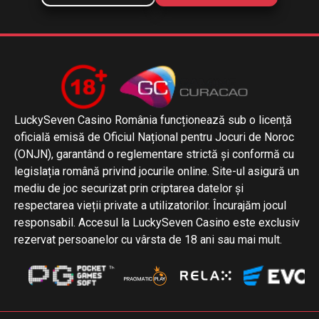
LuckySeven Casino România funcționează sub o licență
oficială emisă de Oficiul Național pentru Jocuri de Noroc
(ONJN), garantând o reglementare strictă și conformă cu
legislația română privind jocurile online. Site-ul asigură un
mediu de joc securizat prin criptarea datelor și
respectarea vieții private a utilizatorilor. Încurajăm jocul
responsabil. Accesul la LuckySeven Casino este exclusiv
rezervat persoanelor cu vârsta de 18 ani sau mai mult.