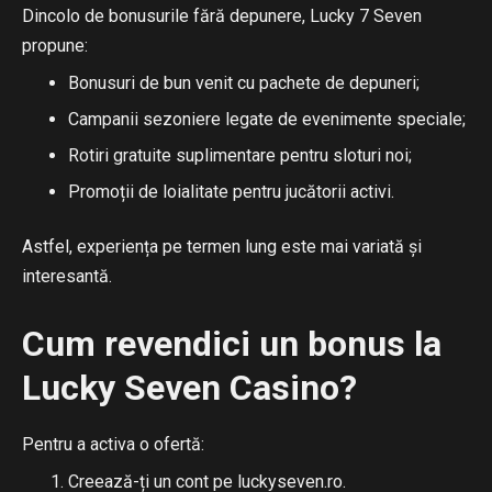
Dincolo de bonusurile fără depunere, Lucky 7 Seven
propune:
Bonusuri de bun venit cu pachete de depuneri;
Campanii sezoniere legate de evenimente speciale;
Rotiri gratuite suplimentare pentru sloturi noi;
Promoții de loialitate pentru jucătorii activi.
Astfel, experiența pe termen lung este mai variată și
interesantă.
Cum revendici un bonus la
Lucky Seven Casino?
Pentru a activa o ofertă:
Creează-ți un cont pe luckyseven.ro.