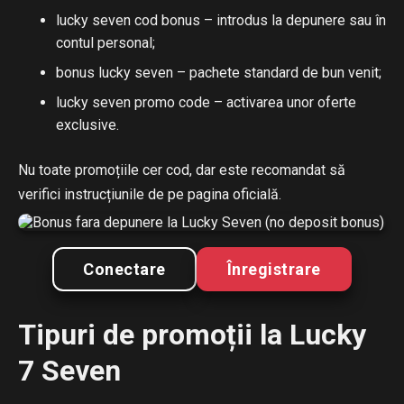
lucky seven cod bonus – introdus la depunere sau în
contul personal;
bonus lucky seven – pachete standard de bun venit;
lucky seven promo code – activarea unor oferte
exclusive.
Nu toate promoțiile cer cod, dar este recomandat să
verifici instrucțiunile de pe pagina oficială.
Conectare
Înregistrare
Tipuri de promoții la Lucky
7 Seven