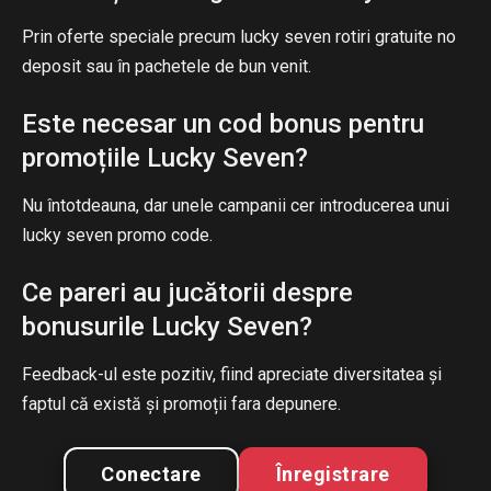
Prin oferte speciale precum lucky seven rotiri gratuite no
deposit sau în pachetele de bun venit.
Este necesar un cod bonus pentru
promoțiile Lucky Seven?
Nu întotdeauna, dar unele campanii cer introducerea unui
lucky seven promo code.
Ce pareri au jucătorii despre
bonusurile Lucky Seven?
Feedback-ul este pozitiv, fiind apreciate diversitatea și
faptul că există și promoții fara depunere.
Conectare
Înregistrare